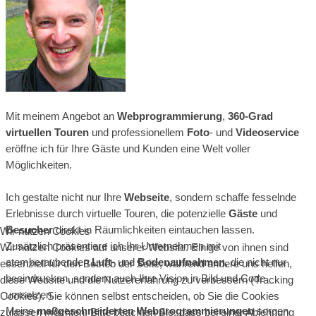
Mit meinem Angebot an
Webprogrammierung
,
360-Grad
virtuellen Touren
und professionellem
Foto
- und
Videoservice
eröffne ich für Ihre Gäste und Kunden eine Welt voller
Möglichkeiten.
Ich gestalte nicht nur Ihre
Webseite
, sondern schaffe fesselnde
Erlebnisse durch virtuelle Touren, die potenzielle
Gäste
und
Besucher
direkt in Räumlichkeiten eintauchen lassen.
Wir nutzen Cookies
Zusätzlich präsentiere ich Ihr Unternehmen mit
Wir nutzen Cookies auf unserer Website. Einige von ihnen sind
atemberaubenden
Luft
- und
Bodenaufnahmen
, die nicht nur
essenziell für den Betrieb der Seite, während andere uns helfen,
beeindrucken, sondern auch Ihre Vision in Bild und Code
diese Website und die Nutzererfahrung zu verbessern (Tracking
umsetzen.
Cookies). Sie können selbst entscheiden, ob Sie die Cookies
Meine
maßgeschneiderten Webprogrammierungen
sorgen
zulassen möchten. Bitte beachten Sie, dass bei einer Ablehnung