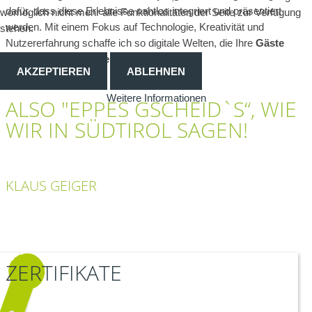
dafür, dass diese Erlebnisse nahtlos integriert und präsentiert
womöglich nicht mehr alle Funktionalitäten der Seite zur Verfügung
werden. Mit einem Fokus auf Technologie, Kreativität und
stehen.
Nutzererfahrung schaffe ich so digitale Welten, die Ihre
Gäste
und Kunden begeistern und faszinieren
.
AKZEPTIEREN
ABLEHNEN
Weitere Informationen
ALSO "EPPES GSCHEID`S“, WIE
WIR IN SÜDTIROL SAGEN!
KLAUS GEIGER
ZERTIFIKATE