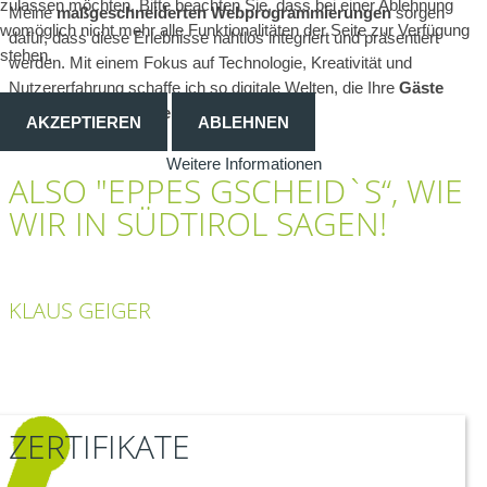
zulassen möchten. Bitte beachten Sie, dass bei einer Ablehnung
Meine
maßgeschneiderten Webprogrammierungen
sorgen
womöglich nicht mehr alle Funktionalitäten der Seite zur Verfügung
dafür, dass diese Erlebnisse nahtlos integriert und präsentiert
stehen.
werden. Mit einem Fokus auf Technologie, Kreativität und
Nutzererfahrung schaffe ich so digitale Welten, die Ihre
Gäste
und Kunden begeistern und faszinieren
.
AKZEPTIEREN
ABLEHNEN
Weitere Informationen
ALSO "EPPES GSCHEID`S“, WIE
WIR IN SÜDTIROL SAGEN!
KLAUS GEIGER
ZERTIFIKATE