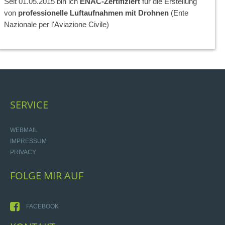
Seit 01.05.2015 bin ich
ENAC-Zertifiziert
für die Erstellung
von
professionelle Luftaufnahmen mit Drohnen
(Ente
Nazionale per l'Aviazione Civile)
SERVICE
WEBMAIL
IMPRESSUM
PRIVACY
FOLGE
MIR
AUF
FACEBOOK