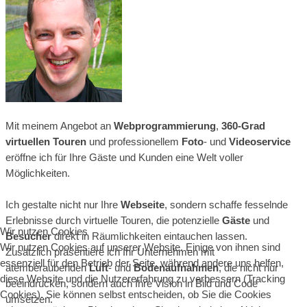
Mit meinem Angebot an
Webprogrammierung
,
360-Grad
virtuellen Touren
und professionellem
Foto
- und
Videoservice
eröffne ich für Ihre Gäste und Kunden eine Welt voller
Möglichkeiten.
Ich gestalte nicht nur Ihre
Webseite
, sondern schaffe fesselnde
Erlebnisse durch virtuelle Touren, die potenzielle
Gäste
und
Wir nutzen Cookies
Besucher
direkt in Räumlichkeiten eintauchen lassen.
Wir nutzen Cookies auf unserer Website. Einige von ihnen sind
Zusätzlich präsentiere ich Ihr Unternehmen mit
essenziell für den Betrieb der Seite, während andere uns helfen,
atemberaubenden
Luft
- und
Bodenaufnahmen
, die nicht nur
diese Website und die Nutzererfahrung zu verbessern (Tracking
beeindrucken, sondern auch Ihre Vision in Bild und Code
Cookies). Sie können selbst entscheiden, ob Sie die Cookies
umsetzen.