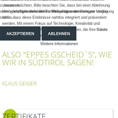
umsetzen.
zulassen möchten. Bitte beachten Sie, dass bei einer Ablehnung
Meine
maßgeschneiderten Webprogrammierungen
sorgen
womöglich nicht mehr alle Funktionalitäten der Seite zur Verfügung
dafür, dass diese Erlebnisse nahtlos integriert und präsentiert
stehen.
werden. Mit einem Fokus auf Technologie, Kreativität und
Nutzererfahrung schaffe ich so digitale Welten, die Ihre
Gäste
AKZEPTIEREN
ABLEHNEN
und Kunden begeistern und faszinieren
.
Weitere Informationen
ALSO "EPPES GSCHEID`S“, WIE
WIR IN SÜDTIROL SAGEN!
KLAUS GEIGER
ZERTIFIKATE