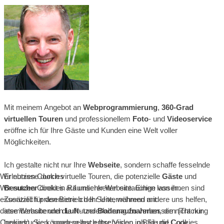
Mit meinem Angebot an
Webprogrammierung
,
360-Grad
virtuellen Touren
und professionellem
Foto
- und
Videoservice
eröffne ich für Ihre Gäste und Kunden eine Welt voller
Möglichkeiten.
Ich gestalte nicht nur Ihre
Webseite
, sondern schaffe fesselnde
Erlebnisse durch virtuelle Touren, die potenzielle
Gäste
und
Wir nutzen Cookies
Besucher
direkt in Räumlichkeiten eintauchen lassen.
Wir nutzen Cookies auf unserer Website. Einige von ihnen sind
Zusätzlich präsentiere ich Ihr Unternehmen mit
essenziell für den Betrieb der Seite, während andere uns helfen,
atemberaubenden
Luft
- und
Bodenaufnahmen
, die nicht nur
diese Website und die Nutzererfahrung zu verbessern (Tracking
beeindrucken, sondern auch Ihre Vision in Bild und Code
Cookies). Sie können selbst entscheiden, ob Sie die Cookies