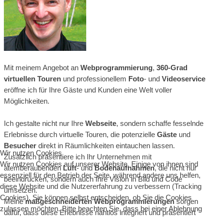
Mit meinem Angebot an
Webprogrammierung
,
360-Grad
virtuellen Touren
und professionellem
Foto
- und
Videoservice
eröffne ich für Ihre Gäste und Kunden eine Welt voller
Möglichkeiten.
Ich gestalte nicht nur Ihre
Webseite
, sondern schaffe fesselnde
Erlebnisse durch virtuelle Touren, die potenzielle
Gäste
und
Besucher
direkt in Räumlichkeiten eintauchen lassen.
Wir nutzen Cookies
Zusätzlich präsentiere ich Ihr Unternehmen mit
Wir nutzen Cookies auf unserer Website. Einige von ihnen sind
atemberaubenden
Luft
- und
Bodenaufnahmen
, die nicht nur
essenziell für den Betrieb der Seite, während andere uns helfen,
beeindrucken, sondern auch Ihre Vision in Bild und Code
diese Website und die Nutzererfahrung zu verbessern (Tracking
umsetzen.
Cookies). Sie können selbst entscheiden, ob Sie die Cookies
Meine
maßgeschneiderten Webprogrammierungen
sorgen
zulassen möchten. Bitte beachten Sie, dass bei einer Ablehnung
dafür, dass diese Erlebnisse nahtlos integriert und präsentiert