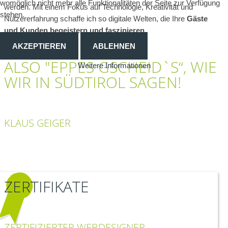
womöglich nicht mehr alle Funktionalitäten der Seite zur Verfügung
werden. Mit einem Fokus auf Technologie, Kreativität und
stehen.
Nutzererfahrung schaffe ich so digitale Welten, die Ihre
Gäste
und Kunden begeistern und faszinieren
.
AKZEPTIEREN
ABLEHNEN
ALSO "EPPES GSCHEID`S“, WIE
Weitere Informationen
WIR IN SÜDTIROL SAGEN!
KLAUS GEIGER
ZERTIFIKATE
ZERTIFIZIERTER WEBDESIGNER