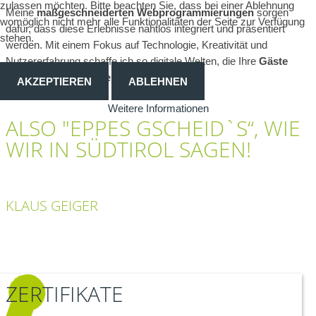
zulassen möchten. Bitte beachten Sie, dass bei einer Ablehnung
Meine
maßgeschneiderten Webprogrammierungen
sorgen
womöglich nicht mehr alle Funktionalitäten der Seite zur Verfügung
dafür, dass diese Erlebnisse nahtlos integriert und präsentiert
stehen.
werden. Mit einem Fokus auf Technologie, Kreativität und
Nutzererfahrung schaffe ich so digitale Welten, die Ihre
Gäste
und Kunden begeistern und faszinieren
.
AKZEPTIEREN
ABLEHNEN
Weitere Informationen
ALSO "EPPES GSCHEID`S“, WIE
WIR IN SÜDTIROL SAGEN!
KLAUS GEIGER
ZERTIFIKATE