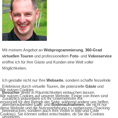
Mit meinem Angebot an
Webprogrammierung
,
360-Grad
virtuellen Touren
und professionellem
Foto
- und
Videoservice
eröffne ich für Ihre Gäste und Kunden eine Welt voller
Möglichkeiten.
Ich gestalte nicht nur Ihre
Webseite
, sondern schaffe fesselnde
Erlebnisse durch virtuelle Touren, die potenzielle
Gäste
und
Wir nutzen Cookies
Besucher
direkt in Räumlichkeiten eintauchen lassen.
Wir nutzen Cookies auf unserer Website. Einige von ihnen sind
Zusätzlich präsentiere ich Ihr Unternehmen mit
essenziell für den Betrieb der Seite, während andere uns helfen,
atemberaubenden
Luft
- und
Bodenaufnahmen
, die nicht nur
diese Website und die Nutzererfahrung zu verbessern (Tracking
beeindrucken, sondern auch Ihre Vision in Bild und Code
Cookies). Sie können selbst entscheiden, ob Sie die Cookies
umsetzen.