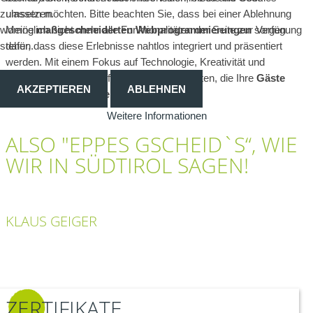
umsetzen.
zulassen möchten. Bitte beachten Sie, dass bei einer Ablehnung
Meine
maßgeschneiderten Webprogrammierungen
sorgen
womöglich nicht mehr alle Funktionalitäten der Seite zur Verfügung
dafür, dass diese Erlebnisse nahtlos integriert und präsentiert
stehen.
werden. Mit einem Fokus auf Technologie, Kreativität und
Nutzererfahrung schaffe ich so digitale Welten, die Ihre
Gäste
AKZEPTIEREN
ABLEHNEN
und Kunden begeistern und faszinieren
.
Weitere Informationen
ALSO "EPPES GSCHEID`S“, WIE
WIR IN SÜDTIROL SAGEN!
KLAUS GEIGER
ZERTIFIKATE