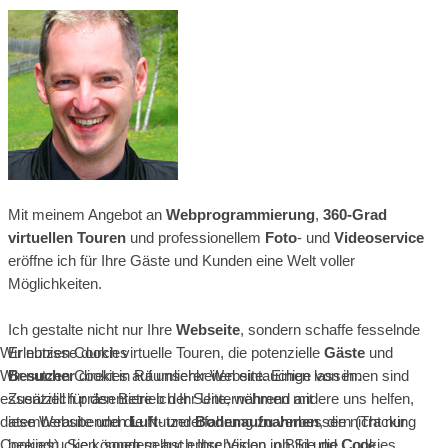
Mit meinem Angebot an
Webprogrammierung
,
360-Grad
virtuellen Touren
und professionellem
Foto
- und
Videoservice
eröffne ich für Ihre Gäste und Kunden eine Welt voller
Möglichkeiten.
Ich gestalte nicht nur Ihre
Webseite
, sondern schaffe fesselnde
Erlebnisse durch virtuelle Touren, die potenzielle
Gäste
und
Wir nutzen Cookies
Besucher
direkt in Räumlichkeiten eintauchen lassen.
Wir nutzen Cookies auf unserer Website. Einige von ihnen sind
Zusätzlich präsentiere ich Ihr Unternehmen mit
essenziell für den Betrieb der Seite, während andere uns helfen,
atemberaubenden
Luft
- und
Bodenaufnahmen
, die nicht nur
diese Website und die Nutzererfahrung zu verbessern (Tracking
beeindrucken, sondern auch Ihre Vision in Bild und Code
Cookies). Sie können selbst entscheiden, ob Sie die Cookies