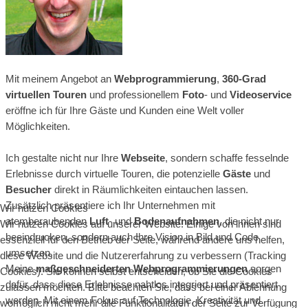
Mit meinem Angebot an
Webprogrammierung
,
360-Grad
virtuellen Touren
und professionellem
Foto
- und
Videoservice
eröffne ich für Ihre Gäste und Kunden eine Welt voller
Möglichkeiten.
Ich gestalte nicht nur Ihre
Webseite
, sondern schaffe fesselnde
Erlebnisse durch virtuelle Touren, die potenzielle
Gäste
und
Besucher
direkt in Räumlichkeiten eintauchen lassen.
Zusätzlich präsentiere ich Ihr Unternehmen mit
Wir nutzen Cookies
atemberaubenden
Luft
- und
Bodenaufnahmen
, die nicht nur
Wir nutzen Cookies auf unserer Website. Einige von ihnen sind
beeindrucken, sondern auch Ihre Vision in Bild und Code
essenziell für den Betrieb der Seite, während andere uns helfen,
umsetzen.
diese Website und die Nutzererfahrung zu verbessern (Tracking
Meine
maßgeschneiderten Webprogrammierungen
sorgen
Cookies). Sie können selbst entscheiden, ob Sie die Cookies
dafür, dass diese Erlebnisse nahtlos integriert und präsentiert
zulassen möchten. Bitte beachten Sie, dass bei einer Ablehnung
werden. Mit einem Fokus auf Technologie, Kreativität und
womöglich nicht mehr alle Funktionalitäten der Seite zur Verfügung