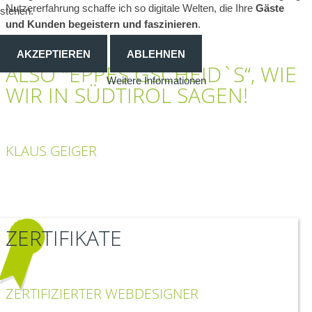
Nutzererfahrung schaffe ich so digitale Welten, die Ihre
Gäste
stehen.
und Kunden begeistern und faszinieren
.
AKZEPTIEREN
ABLEHNEN
ALSO "EPPES GSCHEID`S“, WIE
Weitere Informationen
WIR IN SÜDTIROL SAGEN!
KLAUS GEIGER
ZERTIFIKATE
ZERTIFIZIERTER WEBDESIGNER